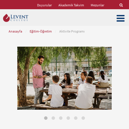
Duyurular
Akademik Takvim
Mezunlar
Anasayfa
/
Eğitim-Öğretim
/
Aktivite Programı