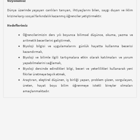
Vizyonumuz
Dünya üzerinde yaşayan canlıları tanıyan, ihtiyaçlarını bilen, saygı duyan ve iklim
krizine karşı sosyal farkındalık kazanmış öğrenciler yetiştirmektir.
Hedeflerimiz
Öğrencilerimizin ders yılı boyunca bilimsel düşünce, okuma, yazma ve
aritmetik becerilerini geliştirmek,
Biyoloji bilgisi ve uygulamalarını günlük hayatta kullanma becerisi
kazandırmak,
Biyoloji ve bilimle ilgili tartışmalara etkin olarak katılmaları ve yorum
yapabilmelerini sağlamak,
Biyoloji dersinde edindikleri bilgi, beceri ve yeterlilikleri kullanarak yeni
fikirler üretmeye teşvik etmek,
Araştıran, eleştirel düşünen, iş birliği yapan, problem çözen, sorgulayan,
üreten, hayat boyu bilim öğrenmeye istekli bireyler olmaları
amaçlanmaktadır.