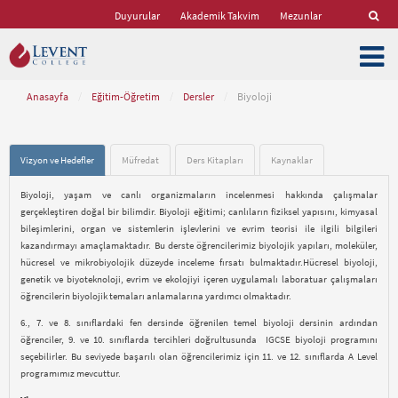
Duyurular
Akademik Takvim
Mezunlar
Anasayfa
/
Eğitim-Öğretim
/
Dersler
/
Biyoloji
Vizyon ve Hedefler
Müfredat
Ders Kitapları
Kaynaklar
Biyoloji, yaşam ve canlı organizmaların incelenmesi hakkında çalışmalar
gerçekleştiren doğal bir bilimdir. Biyoloji eğitimi; canlıların fiziksel yapısını, kimyasal
bileşimlerini, organ ve sistemlerin işlevlerini ve evrim teorisi ile ilgili bilgileri
kazandırmayı amaçlamaktadır. Bu derste öğrencilerimiz biyolojik yapıları, moleküler,
hücresel ve mikrobiyolojik düzeyde inceleme fırsatı bulmaktadır.Hücresel biyoloji,
genetik ve biyoteknoloji, evrim ve ekolojiyi içeren uygulamalı laboratuar çalışmaları
öğrencilerin biyolojik temaları anlamalarına yardımcı olmaktadır.
6., 7. ve 8. sınıflardaki fen dersinde öğrenilen temel biyoloji dersinin ardından
öğrenciler, 9. ve 10. sınıflarda tercihleri doğrultusunda IGCSE biyoloji programını
seçebilirler. Bu seviyede başarılı olan öğrencilerimiz için 11. ve 12. sınıflarda A Level
programımız mevcuttur.