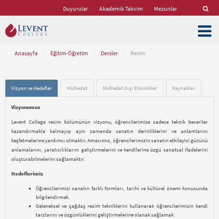
Duyurular
Akademik Takvim
Mezunlar
Anasayfa
/
Eğitim-Öğretim
/
Dersler
/
Resim
Vizyon ve Hedefler
Müfredat
Müfredat Dışı Etkinlikler
Kaynaklar
Vizyonumuz
Levent College resim bölümünün vizyonu, öğrencilerimize sadece teknik beceriler
kazandırmakla kalmayıp aynı zamanda sanatın derinliklerini ve anlamlarını
keşfetmelerine yardımcı olmaktır. Amacımız, öğrencilerimizin sanatın etkileyici gücünü
anlamalarını, yaratıcılıklarını geliştirmelerini ve kendilerine özgü sanatsal ifadelerini
oluşturabilmelerini sağlamaktır.
Hedeflerimiz
Öğrencilerimizi sanatın farklı formları, tarihi ve kültürel önemi konusunda
bilgilendirmek.
Geleneksel ve çağdaş resim tekniklerini kullanarak öğrencilerimizin kendi
tarzlarını ve özgünlüklerini geliştirmelerine olanak sağlamak.