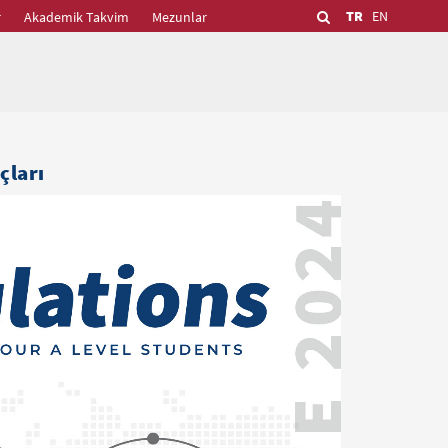
TR
EN
r
Akademik Takvim
Mezunlar
çları