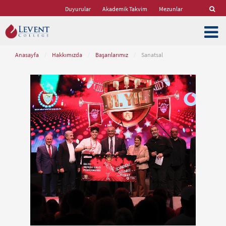
Duyurular
Akademik Takvim
Mezunlar
Anasayfa
/
Hakkımızda
/
Başarılarımız
/
Sanatsal