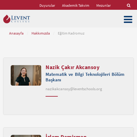
Duyurular
Akademik Takvim
Mezunlar
Anasayfa
/
Hakkımızda
/
Eğitim Kadromuz
Nazik Çakır Akcansoy
Matematik ve Bilgi Teknolojileri Bölüm
Başkanı
nazikakcansoy@leventschools.org
İzlem Demirman