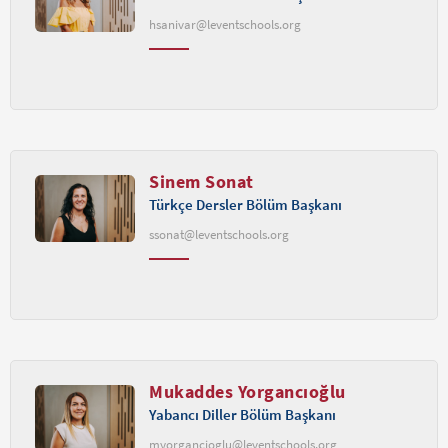
hsanivar@leventschools.org
Sinem Sonat
Türkçe Dersler Bölüm Başkanı
ssonat@leventschools.org
Mukaddes Yorgancıoğlu
Yabancı Diller Bölüm Başkanı
myorgancioglu@leventschools.org