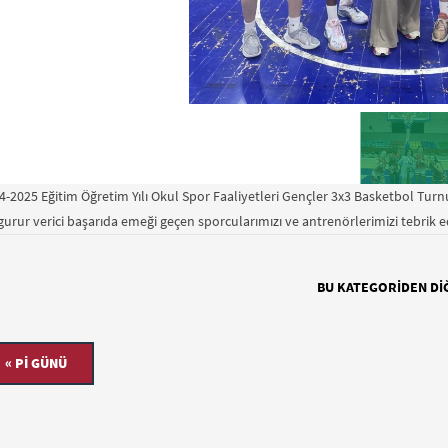
4-2025 Eğitim Öğretim Yılı Okul Spor Faaliyetleri Gençler 3x3 Basketbol Tur
gurur verici başarıda emeği geçen
sporcularımızı ve antrenörlerimizi tebrik e
BU KATEGORIDEN DI
« PI GÜNÜ