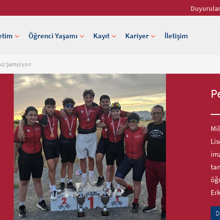
Duyurula
etim
Öğrenci Yaşamı
Kayıt
Kariyer
İletişim
ımız Şampiyon
P
Mil
Lis
imz
tam
öğr
Er
D