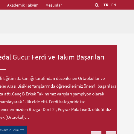
TR
EN
r
Akademik Takvim
Mezunlar
edal Gücü: Ferdi ve Takım Başarıları
li Eğitim Bakanlığı tarafından düzenlenen Ortaokullar ve
eler Arası Bisiklet Yarışları’nda öğrencilerimiz önemli başarılara
a attı.Genç B Erkek Takımımız yarışları şampiyon olarak
amlayarak 1.’lik elde etti. Ferdi kategoride ise
encilerimizden Rüzgar Direl 2., Poyraz Polat ise 3. oldu.Yıldız
kek (Ortaokul)…
evamını oku