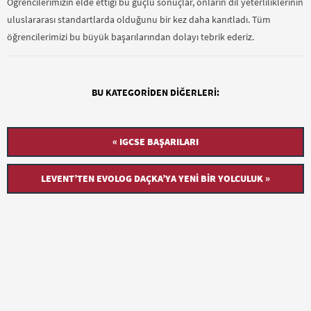
Öğrencilerimizin elde ettiği bu güçlü sonuçlar, onların dil yeterliliklerinin
uluslararası standartlarda olduğunu bir kez daha kanıtladı. Tüm
öğrencilerimizi bu büyük başarılarından dolayı tebrik ederiz.
BU KATEGORIDEN DIĞERLERI:
« IGCSE BAŞARILARI
LEVENT’TEN EVOLOG DAÇKA’YA YENI BIR YOLCULUK »