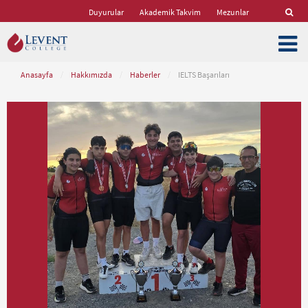
Duyurular
Akademik Takvim
Mezunlar
Anasayfa
/
Hakkımızda
/
Haberler
/
IELTS Başarıları