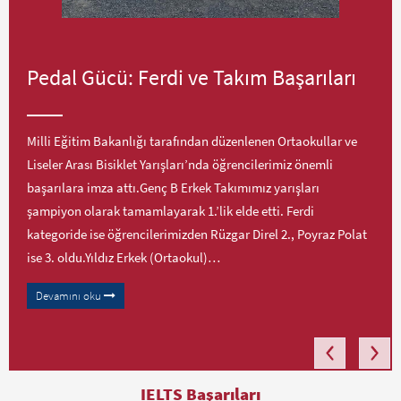
Pedal Gücü: Ferdi ve Takım Başarıları
Milli Eğitim Bakanlığı tarafından düzenlenen Ortaokullar ve
Liseler Arası Bisiklet Yarışları’nda öğrencilerimiz önemli
başarılara imza attı.Genç B Erkek Takımımız yarışları
şampiyon olarak tamamlayarak 1.’lik elde etti. Ferdi
kategoride ise öğrencilerimizden Rüzgar Direl 2., Poyraz Polat
ise 3. oldu.Yıldız Erkek (Ortaokul)…
Devamını oku
IELTS Başarıları