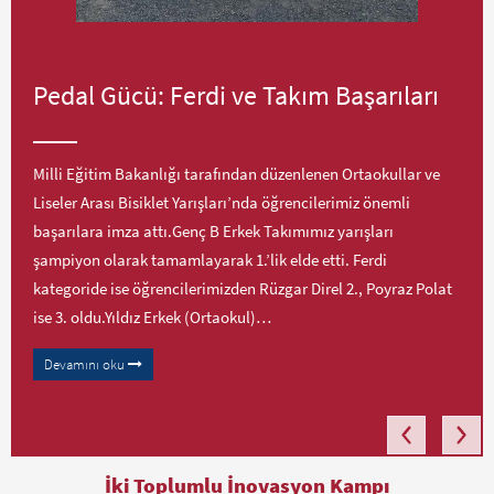
Pedal Gücü: Ferdi ve Takım Başarıları
Milli Eğitim Bakanlığı tarafından düzenlenen Ortaokullar ve
Liseler Arası Bisiklet Yarışları’nda öğrencilerimiz önemli
başarılara imza attı.Genç B Erkek Takımımız yarışları
şampiyon olarak tamamlayarak 1.’lik elde etti. Ferdi
kategoride ise öğrencilerimizden Rüzgar Direl 2., Poyraz Polat
ise 3. oldu.Yıldız Erkek (Ortaokul)…
Devamını oku
İki Toplumlu İnovasyon Kampı