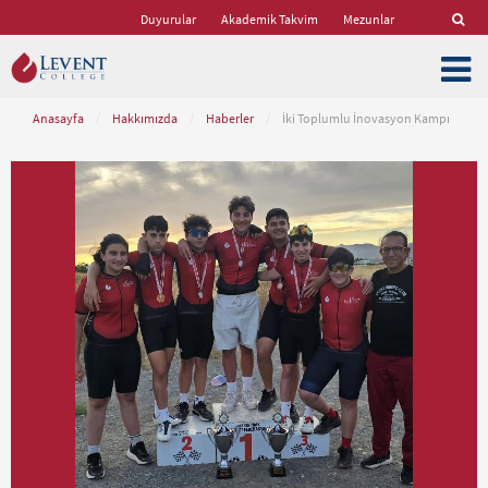
Duyurular
Akademik Takvim
Mezunlar
Anasayfa
/
Hakkımızda
/
Haberler
/
İki Toplumlu İnovasyon Kampı