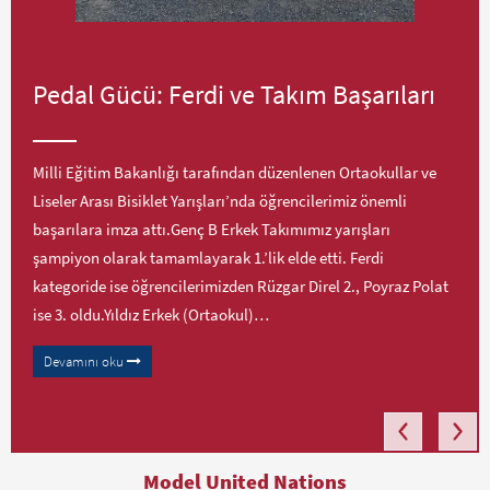
Pedal Gücü: Ferdi ve Takım Başarıları
Milli Eğitim Bakanlığı tarafından düzenlenen Ortaokullar ve
Liseler Arası Bisiklet Yarışları’nda öğrencilerimiz önemli
başarılara imza attı.Genç B Erkek Takımımız yarışları
şampiyon olarak tamamlayarak 1.’lik elde etti. Ferdi
kategoride ise öğrencilerimizden Rüzgar Direl 2., Poyraz Polat
ise 3. oldu.Yıldız Erkek (Ortaokul)…
Devamını oku
Model United Nations