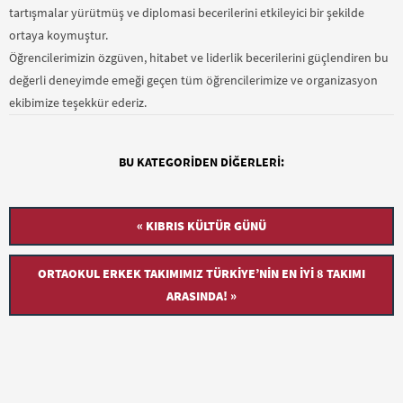
tartışmalar yürütmüş ve diplomasi becerilerini etkileyici bir şekilde
ortaya koymuştur.
Öğrencilerimizin özgüven, hitabet ve liderlik becerilerini güçlendiren bu
değerli deneyimde emeği geçen tüm öğrencilerimize ve organizasyon
ekibimize teşekkür ederiz.
BU KATEGORIDEN DIĞERLERI:
« KIBRIS KÜLTÜR GÜNÜ
ORTAOKUL ERKEK TAKIMIMIZ TÜRKIYE’NIN EN İYI 8 TAKIMI
ARASINDA! »