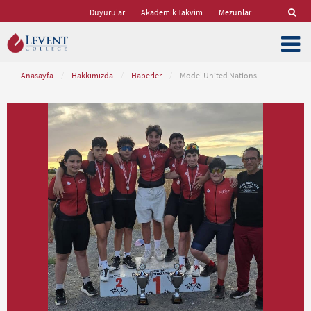
Duyurular
Akademik Takvim
Mezunlar
Anasayfa
/
Hakkımızda
/
Haberler
/
Model United Nations