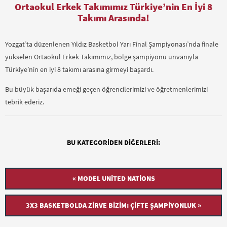
Ortaokul Erkek Takımımız Türkiye’nin En İyi 8
Takımı Arasında!
Yozgat’ta düzenlenen Yıldız Basketbol Yarı Final Şampiyonası’nda finale
yükselen Ortaokul Erkek Takımımız, bölge şampiyonu unvanıyla
Türkiye’nin en iyi 8 takımı arasına girmeyi başardı.
Bu büyük başarıda emeği geçen öğrencilerimizi ve öğretmenlerimizi
tebrik ederiz.
BU KATEGORIDEN DIĞERLERI:
« MODEL UNITED NATIONS
3X3 BASKETBOLDA ZIRVE BIZIM: ÇIFTE ŞAMPIYONLUK »