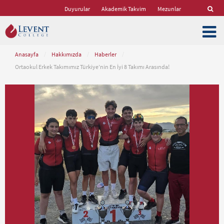
Duyurular
Akademik Takvim
Mezunlar
Anasayfa
/
Hakkımızda
/
Haberler
/
Ortaokul Erkek Takımımız Türkiye’nin En İyi 8 Takımı Arasında!