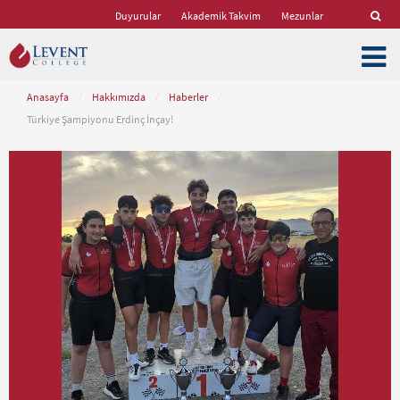
Duyurular
Akademik Takvim
Mezunlar
Anasayfa
/
Hakkımızda
/
Haberler
/
Türkiye Şampiyonu Erdinç İnçay!