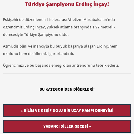
Türkiye Şampiyonu Erdinç İnçay!
Eskişehir’de düzenlenen Liselerarası Atletizm Müsabakaları’nda
öğrencimiz Erdinç İnçay, yüksek atlama branşında 1.97 metrelik
derecesiyle Türkiye Şampiyonu oldu.
Azmi, disiplini ve inancıyla bu büyük başarıya ulaşan Erdinç, hem
okulunu hem de ülkemizi gururlandırdı.
Öğrencimizi ve bu başarıda emeği olan antrenörünü tebrik ederiz.
BU KATEGORIDEN DIĞERLERI:
« BILIM VE KEŞIF DOLU BIR UZAY KAMPI DENEYIMI
YABANCI DILLER GECESI »