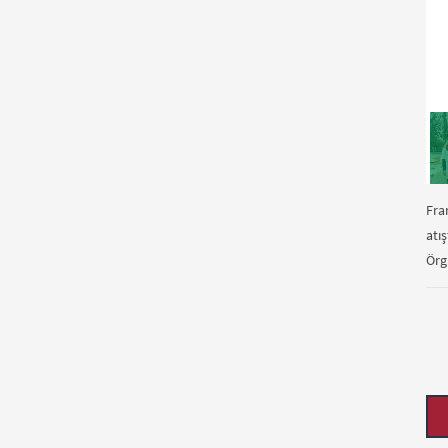
Fra
atı
Örg