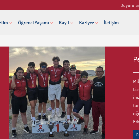
Duyurula
etim
Öğrenci Yaşamı
Kayıt
Kariyer
İletişim
P
Mil
Lis
imz
tam
öğr
Er
D