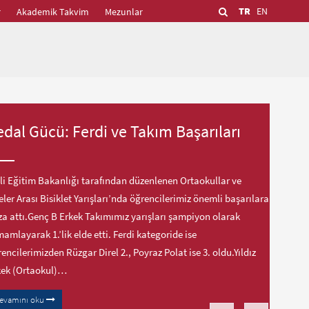
TR
EN
r
Akademik Takvim
Mezunlar
edal Gücü: Ferdi ve Takım Başarıları
li Eğitim Bakanlığı tarafından düzenlenen Ortaokullar ve
eler Arası Bisiklet Yarışları’nda öğrencilerimiz önemli başarılara
a attı.Genç B Erkek Takımımız yarışları şampiyon olarak
amlayarak 1.’lik elde etti. Ferdi kategoride ise
encilerimizden Rüzgar Direl 2., Poyraz Polat ise 3. oldu.Yıldız
kek (Ortaokul)…
evamını oku