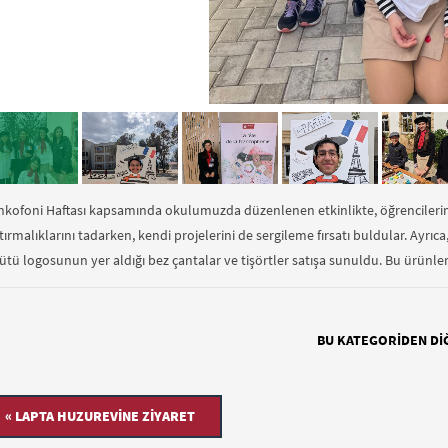
nkofoni Haftası kapsamında okulumuzda düzenlenen etkinlikte, öğrencilerimiz
ştırmalıklarını tadarken, kendi projelerini de sergileme fırsatı buldular. Ayrıc
ütü logosunun yer aldığı bez çantalar ve tişörtler satışa sunuldu. Bu ürünlerd
BU KATEGORIDEN DI
« LAPTA HUZUREVINE ZIYARET