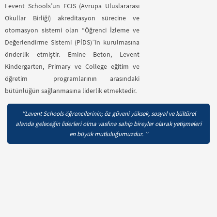
Levent Schools’un ECIS (Avrupa Uluslararası
Okullar Birliği) akreditasyon sürecine ve
otomasyon sistemi olan “Öğrenci İzleme ve
Değerlendirme Sistemi (PİDS)”in kurulmasına
önderlik etmiştir. Emine Beton, Levent
Kindergarten, Primary ve College eğitim ve
öğretim programlarının arasındaki
bütünlüğün sağlanmasına liderlik etmektedir.
‘‘Levent Schools öğrencilerinin; öz güveni yüksek, sosyal ve kültürel
alanda geleceğin liderleri olma vasfına sahip bireyler olarak yetişmeleri
en büyük mutluluğumuzdur. ’’