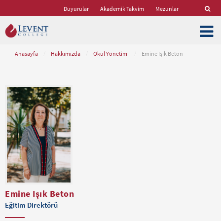
Duyurular
Akademik Takvim
Mezunlar
Anasayfa
/
Hakkımızda
/
Okul Yönetimi
/
Emine Işık Beton
Emine Işık Beton
Eğitim Direktörü