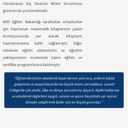
Uluslararası Dış Sınavlar Birimi Sorumlusu
görevini de yürütmektedir.
Milli Eğitim Bakanlığı tarafından ortaokullar
için hazırlanan matematik kitaplarının yazım
komisyonunda yer alarak kitapların
hazırlanmasına katkı sağlamıştır. Diğer
ülkelerin eğitim sistemlerini ve öğretim
yaklaşımlarını incelemek üzere eğitim ve
sertifika programlarına katılmıştır.
‘‘Öğrencilerimizin akademik başarılarının yanı sıra, onların kişisel
gelişimine ve sosyal becerilerine büyük önem vermekteyiz. Levent
College’de çok yönlü, ülke ve dünya sorunlarına duyarlı, kişilik haklarına
ve akademik değerlere saygılı, sanata ve spora hayatında yer ayıran
bireyler yetiştirmek bizler için en büyük gururdur.’’