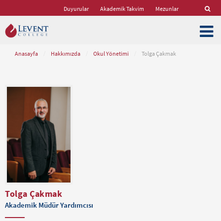
Duyurular
Akademik Takvim
Mezunlar
Anasayfa
/
Hakkımızda
/
Okul Yönetimi
/
Tolga Çakmak
Tolga Çakmak
Akademik Müdür Yardımcısı