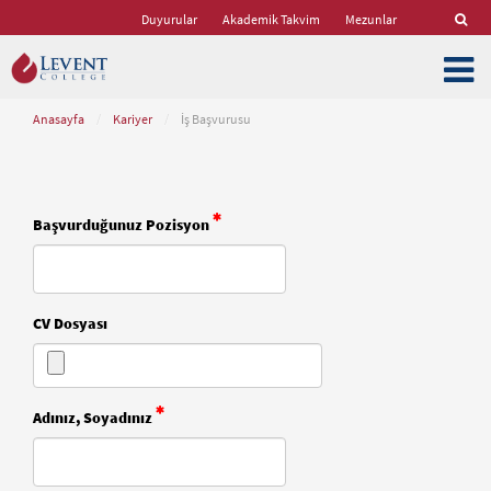
Duyurular
Akademik Takvim
Mezunlar
Anasayfa
/
Kariyer
/
İş Başvurusu
Başvurduğunuz Pozisyon
CV Dosyası
Adınız, Soyadınız