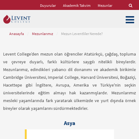
Duyurular
Akademik Takvim
Mezunlar
Anasayfa
/
Mezunlarımız
/
Mezun Leventliler Nerede?
Levent College’den mezun olan öğrenciler Atatürkçü, çağdaş, topluma
ve çevreye duyarlı, farklı kültürlere saygılı nitelikli bireylerdir.
Mezunlarımız, edindikleri yabancı dil donanımı ve akademik birikimle
Cambridge Üniversitesi, Imperial College, Harvard Üniversitesi, Boğaziçi,
Hacettepe gibi İngiltere, Avrupa, Amerika ve Türkiye'nin seçkin
üniversitelerinde eğitim almayı hak kazanmışlardır. Mezunlarımız
mesleki yaşamlarında fark yaratarak ülkemizde ve yurt dışında örnek
bireyler olarak yaşamlarını sürdürmektedirler.
Asya