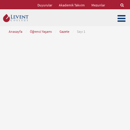
Duyurular
Akademik Takvim
Mezunlar
Anasayfa
/
Öğrenci Yaşamı
/
Gazete
/
Sayı 1