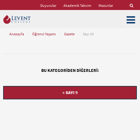
Duyurular
Akademik Takvim
Mezunlar
Anasayfa
/
Öğrenci Yaşamı
/
Gazete
/
Sayı 10
BU KATEGORIDEN DIĞERLERI:
« SAYI 9