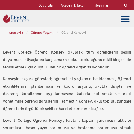
Duyurular
Akademik Takvim
Mezunlar
Anasayfa
/
Öğrenci Yaşamı
/
Öğrenci Konseyi
Levent College Öğrenci Konseyi okuldaki tüm öğrencilerin sesini
duyurmak, ihtiyaçlarını karşılamak ve okul topluluğunu etkili bir şekilde
temsil etmek için oluşturulan bir öğrenci organizasyonudur.
Konseyin başlıca görevleri; öğrenci ihtiyaçlarının belirlenmesi, öğrenci
etkinliklerinin planlanması ve koordinasyonu, okulda disiplin ve
davranış kurallarının uygulanmasına katkıda bulunmak ve okul
yönetimine öğrenci görüşlerini iletmektir. Konsey, okul topluluğundaki
öğrencilerin örgütlü bir şekilde hareket etmelerini sağlar.
Levent College Öğrenci Konseyi; kaptan, kaptan yardımcısı, aktivite
sorumlusu, basın yayın sorumlusu ve beslenme sorumlusu olmak