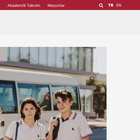
TR
EN
r
Akademik Takvim
Mezunlar