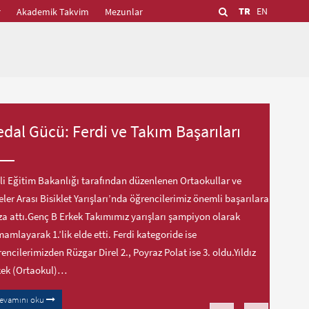
TR
EN
r
Akademik Takvim
Mezunlar
edal Gücü: Ferdi ve Takım Başarıları
li Eğitim Bakanlığı tarafından düzenlenen Ortaokullar ve
eler Arası Bisiklet Yarışları’nda öğrencilerimiz önemli başarılara
a attı.Genç B Erkek Takımımız yarışları şampiyon olarak
amlayarak 1.’lik elde etti. Ferdi kategoride ise
encilerimizden Rüzgar Direl 2., Poyraz Polat ise 3. oldu.Yıldız
kek (Ortaokul)…
evamını oku