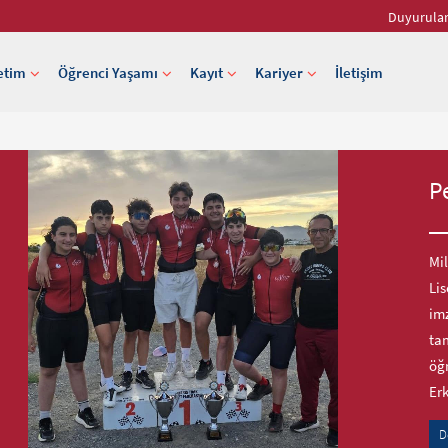
Duyurula
etim
Öğrenci Yaşamı
Kayıt
Kariyer
İletişim
P
Mil
Lis
imz
tam
öğr
Er
D